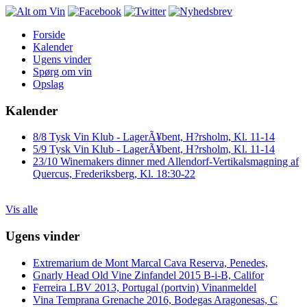
Forside
Kalender
Ugens vinder
Spørg om vin
Opslag
Kalender
8/8 Tysk Vin Klub - LagerÃ¥bent, H?rsholm, Kl. 11-14
5/9 Tysk Vin Klub - LagerÃ¥bent, H?rsholm, Kl. 11-14
23/10 Winemakers dinner med Allendorf-Vertikalsmagning af
Quercus, Frederiksberg, Kl. 18:30-22
Vis alle
Ugens vinder
Extremarium de Mont Marcal Cava Reserva, Penedes,
Gnarly Head Old Vine Zinfandel 2015 B-i-B, Califor
Ferreira LBV 2013, Portugal (portvin) Vinanmeldel
Vina Temprana Grenache 2016, Bodegas Aragonesas, C