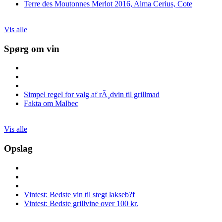
Terre des Moutonnes Merlot 2016, Alma Cerius, Cote
Vis alle
Spørg om vin
Simpel regel for valg af rÃ¸dvin til grillmad
Fakta om Malbec
Vis alle
Opslag
Vintest: Bedste vin til stegt lakseb?f
Vintest: Bedste grillvine over 100 kr.