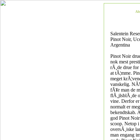
Alt
Salentein Rese
Pinot Noir, Uc
Argentina
Pinot Noir dru
nok mest prest
rÃ¸de drue for
at tÃ¦mme. Pin
meget krÃ¦ven
vanskelig. NÃ¥
fÃ¥r man de m
flÃ¸jlsblÃ¸de o
vine. Derfor er
normalt er meg
bekendtskab. A
god Pinot Noir t
scoop. Netop i
oversÃ¸iske la
man engang im