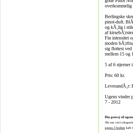
gode Pinot Noir
overkommelig p
Berlingske skr
pinot-duft. Bl
og kÃ¸lig i stil
af kirsebÃ¦rsten
Fin intensitet 
moden bÃ¦rfru
sig flottest ve
mellem 15 og 1
5 af 6 stjerner 
Pris: 60 kr.
LeverandÃ¸r: 
Ugens vinder 
7 - 2012
Din genvej til ugen
Alt om vin's ekspert
ugens 3 bedste
køb ti