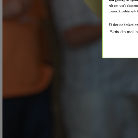
Din genvej til ugen
Alt om vin's ekspert
ugens 3 bedste
køb ti
Få direkte besked o