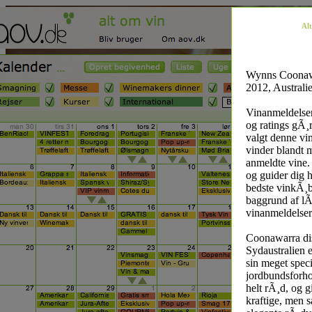
Alt
Wynns Coonaw
2012, Australi
Vinanmeldelser
og ratings gÃ¸r
valgt denne vi
vinder blandt 
anmeldte vine.
og guider dig h
bedste vinkÃ¸
baggrund af lÃ
vinanmeldelser
Coonawarra dist
Sydaustralien e
sin meget speci
jordbundsforho
helt rÃ¸d, og g
kraftige, men 