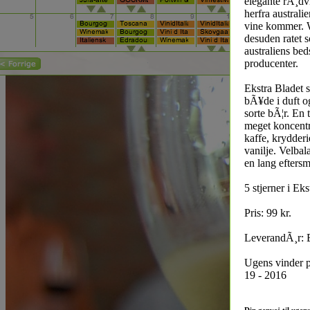
elegante rÃ¸dv
herfra australi
vine kommer. 
desuden ratet 
australiens bed
producenter.
Ekstra Bladet s
bÃ¥de i duft o
sorte bÃ¦r. En t
meget koncentr
kaffe, krydderi
vanilje. Velba
en lang efters
5 stjerner i Ek
Pris: 99 kr.
LeverandÃ¸r: 
Ugens vinder 
19 - 2016